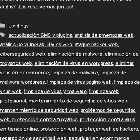
dudas? ¡Las resolvemos juntos!
Landings
actualización CMS y plugins
,
análisis de amenazas web
,
análisis de vulnerabilidades web
,
ataque hacker web
,
ciberseguridad web
,
eliminación de malware
,
eliminación de
troyanos web
,
eliminación de virus en wordpress
,
eliminar
virus en ecommerce
,
limpieza de malware
,
limpieza de
malware wordpress
,
limpieza de virus página web
,
limpieza de
virus web
,
limpieza de virus y malware
,
limpieza web
profesional
,
mantenimiento de seguridad de sitios web
,
mantenimiento de seguridad web
,
problemas de seguridad
web
,
protección contra troyanos
,
protección contra virus
en tienda online
,
protección web
,
proteger web de hackers
,
reparación de seguridad web
,
seguridad en ecommerce
,