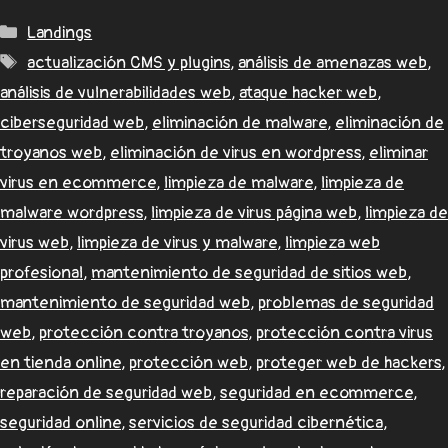
Landings
actualización CMS y plugins
,
análisis de amenazas web
,
análisis de vulnerabilidades web
,
ataque hacker web
,
ciberseguridad web
,
eliminación de malware
,
eliminación de
troyanos web
,
eliminación de virus en wordpress
,
eliminar
virus en ecommerce
,
limpieza de malware
,
limpieza de
malware wordpress
,
limpieza de virus página web
,
limpieza de
virus web
,
limpieza de virus y malware
,
limpieza web
profesional
,
mantenimiento de seguridad de sitios web
,
mantenimiento de seguridad web
,
problemas de seguridad
web
,
protección contra troyanos
,
protección contra virus
en tienda online
,
protección web
,
proteger web de hackers
,
reparación de seguridad web
,
seguridad en ecommerce
,
seguridad online
,
servicios de seguridad cibernética
,