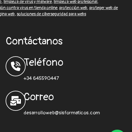
b
,
limpieza de virus y malware
,
limpieza web profesional
,
ón contra virus en tienda online
,
protección web
,
proteger web de
ágina web
,
soluciones de ciberseguridad para webs
Contáctanos
Teléfono
+34 645590447
Correo
desarrolloweb@sisformaticos.com