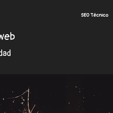
SEO Técnico
 web
dad