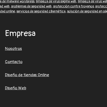
za de malware wordpress
,
limpieza de virus página web
,
limpieza de virus we
ad web
,
problemas de seguridad web
,
protección contra troyanos
,
protecci
idad online
,
servicios de seguridad cibernética
,
solución de seguridad en p
Empresa
Nosotros
Contacto
Diseño de tiendas Online
Diseño Web