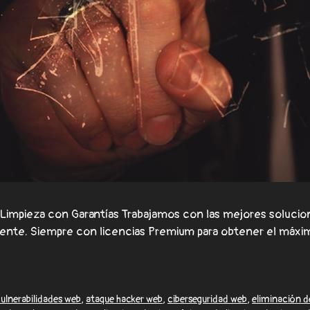
 Limpieza con Garantías Trabajamos con las mejores soluci
lmente. Siempre con licencias Premium para obtener el máxi
 vulnerabilidades web
,
ataque hacker web
,
ciberseguridad web
,
eliminación 