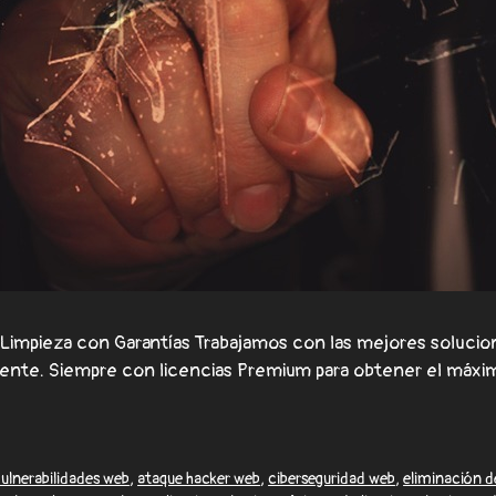
 Limpieza con Garantías Trabajamos con las mejores soluci
lmente. Siempre con licencias Premium para obtener el máxi
 vulnerabilidades web
,
ataque hacker web
,
ciberseguridad web
,
eliminación 