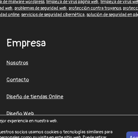
za de malware wordpress
,
limpieza de virus página web
,
limpieza de virus we
ad web
,
problemas de seguridad web
,
protección contra troyanos
,
protecci
idad online
,
servicios de seguridad cibernética
,
solución de seguridad en p
Empresa
Nosotros
Contacto
Diseño de tiendas Online
Diseño Web
ejor experiencia en nuestra web.
uestros socios usamos cookies o tecnologías similares para
ersonales como su visita en este sitio web. Puede retirar
Ace