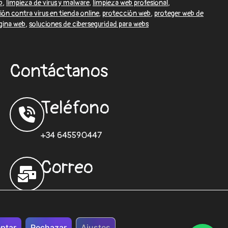
b
,
limpieza de virus y malware
,
limpieza web profesional
,
ón contra virus en tienda online
,
protección web
,
proteger web de
ágina web
,
soluciones de ciberseguridad para webs
Contáctanos
Teléfono
+34 645590447
Correo
desarrolloweb@sisformaticos.com
ptar
Rechazar
Ajustes