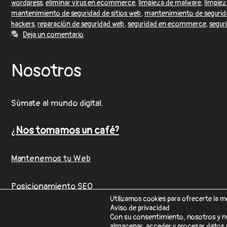
wordpress
,
eliminar virus en ecommerce
,
limpieza de malware
,
limpie
mantenimiento de seguridad de sitios web
,
mantenimiento de segurid
hackers
,
reparación de seguridad web
,
seguridad en ecommerce
,
segur
Deja un comentario
Nosotros
Súmate al mundo digital.
¿
Nos tomamos un café?
Mantenemos tu Web
Posicionamiento SEO
Utilizamos cookies para ofrecerte la m
Aviso de privacidad
Con su consentimiento, nosotros y n
almacenar, acceder y procesar datos p