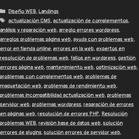
Diseño WEB
,
Landings
actualización CMS
,
actualización de complementos
,
análisis y reparación web
,
arreglo errores wordpress
,
arreglos problemas página web
,
ayuda con problemas web
,
error en tienda online
,
errores en la web
,
expertos en
resolución de problemas web
,
fallos en wordpress
,
gestión
errores página web
,
mantenimiento web
,
optimización web
,
problemas con complementos web
,
problemas de
maquetación web
,
problemas de rendimiento web
,
problemas incompatibilidad actualización web
,
problemas
servidor web
,
problemas wordpress
,
reparación de errores
en páginas web
,
resolución de errores PHP
,
Resolución
problemas WEB
,
revisión base de datos web
,
solución
errores de plugins
,
solución errores de servidor web
,