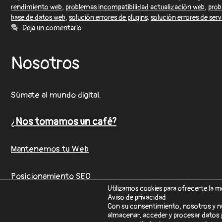
rendimiento web
,
problemas incompatibilidad actualización web
,
prob
base de datos web
,
solución errores de plugins
,
solución errores de ser
Deja un comentario
Nosotros
Súmate al mundo digital.
¿
Nos tomamos un café?
Mantenemos tu Web
Posicionamiento SEO
Utilizamos cookies para ofrecerte la m
Aviso de privacidad
Con su consentimiento, nosotros y n
almacenar, acceder y procesar datos p