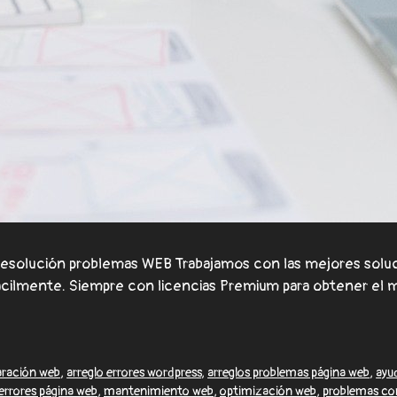
solución problemas WEB Trabajamos con las mejores soluci
fácilmente. Siempre con licencias Premium para obtener el 
paración web
,
arreglo errores wordpress
,
arreglos problemas página web
,
ayu
errores página web
,
mantenimiento web
,
optimización web
,
problemas c