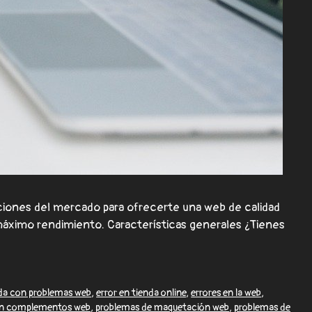
ones del mercado para ofrecerte una web de calidad
máximo rendimiento. Características generales ¿Tienes
da con problemas web
,
error en tienda online
,
errores en la web
,
on complementos web
,
problemas de maquetación web
,
problemas de