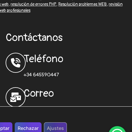
s web
,
resolución de errores PHP
,
Resolución problemas WEB
,
revisión
web profesionales
Contáctanos
Teléfono
+34 645590447
Correo
desarrolloweb@sisformaticos.com
ptar
Rechazar
Ajustes