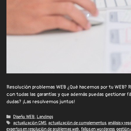
Resolución problemas WEB ¿Qué hacemos por tu WEB? Re
con todas las garantías y que además puedas gestionar 
dudas? ¡Las resolvemos juntos!
Diseño WEB
,
Landings
actualización CMS
,
actualización de complementos
,
análisis y re
expertos en resolución de problemas web
,
fallos en wordpress
,
gestión 