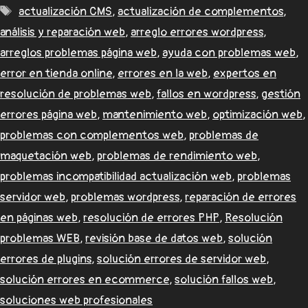
actualización CMS
,
actualización de complementos
,
análisis y reparación web
,
arreglo errores wordpress
,
arreglos problemas página web
,
ayuda con problemas web
,
error en tienda online
,
errores en la web
,
expertos en
resolución de problemas web
,
fallos en wordpress
,
gestión
errores página web
,
mantenimiento web
,
optimización web
,
problemas con complementos web
,
problemas de
maquetación web
,
problemas de rendimiento web
,
problemas incompatibilidad actualización web
,
problemas
servidor web
,
problemas wordpress
,
reparación de errores
en páginas web
,
resolución de errores PHP
,
Resolución
problemas WEB
,
revisión base de datos web
,
solución
errores de plugins
,
solución errores de servidor web
,
solución errores en ecommerce
,
solución fallos web
,
soluciones web profesionales