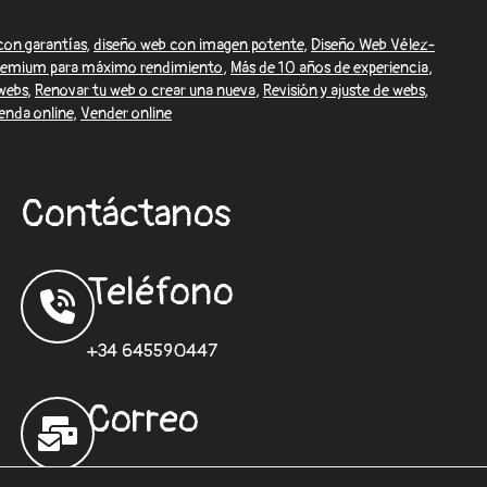
con garantías
,
diseño web con imagen potente
,
Diseño Web Vélez-
Premium para máximo rendimiento
,
Más de 10 años de experiencia
,
webs
,
Renovar tu web o crear una nueva
,
Revisión y ajuste de webs
,
enda online
,
Vender online
Contáctanos
Teléfono
+34 645590447
Correo
desarrolloweb@sisformaticos.com