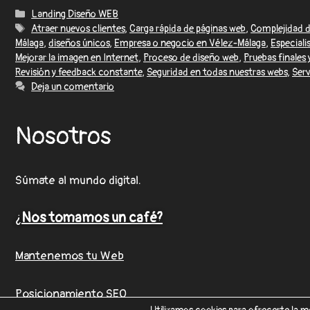
Landing Diseño WEB
Atraer nuevos clientes
,
Carga rápida de páginas web
,
Complejidad d
Málaga
,
diseños únicos
,
Empresa o negocio en Vélez-Málaga
,
Especiali
Mejorar la imagen en Internet
,
Proceso de diseño web
,
Pruebas finales
Revisión y feedback constante
,
Seguridad en todas nuestras webs
,
Serv
Deja un comentario
Nosotros
Súmate al mundo digital.
¿
Nos tomamos un café?
Mantenemos tu Web
Posicionamiento SEO