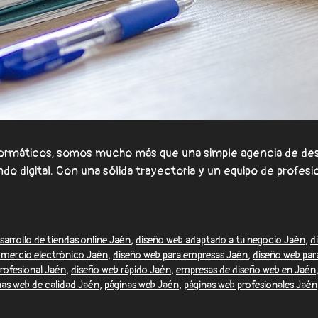
ormáticos, somos mucho más que una simple agencia de des
ndo digital. Con una sólida trayectoria y un equipo de prof
sarrollo de tiendas online Jaén
,
diseño web adaptado a tu negocio Jaén
,
d
omercio electrónico Jaén
,
diseño web para empresas Jaén
,
diseño web par
rofesional Jaén
,
diseño web rápido Jaén
,
empresas de diseño web en Jaén
nas web de calidad Jaén
,
páginas web Jaén
,
páginas web profesionales Jaén