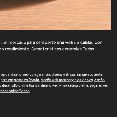
del mercado para ofrecerte una web de calidad con
mo rendimiento. Características generales Todas
rápida
,
diseño web con garantía
,
diseño web con imagen potente
,
 para empresas en Ronda
,
diseño web para negocios locales
,
diseño
y desarrollo online Ronda
,
diseño web y marketing online
,
páginas web
endas online Ronda