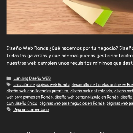
Diseño Web Ronda ¿Qué hacemos por tu negocio? Diseño 
todas las garantías y que además puedas gestionar fáci
nuestras web cumplen unos requisitos mínimos que de
Landing Diseño WEB
creación de páginas web Ronda
,
desarrollo de tiendas online en R
diseño web con licencias premium
,
diseño web optimizado
,
diseño we
web para pymes en Ronda
,
diseño web personalizado en Ronda
,
diseño
con diseño único
,
páginas web para negocios en Ronda
,
páginas web p
Deja un comentario