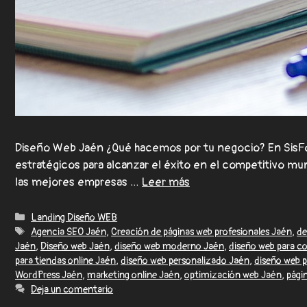
Diseño Web Jaén ¿Qué hacemos por tu negocio? En SisF
estratégicos para alcanzar el éxito en el competitivo mu
las mejores empresas …
Leer más
Landing Diseño WEB
Agencia SEO Jaén
,
Creación de páginas web profesionales Jaén
,
de
Jaén
,
Diseño web Jaén
,
diseño web moderno Jaén
,
diseño web para c
para tiendas online Jaén
,
diseño web personalizado Jaén
,
diseño web p
WordPress Jaén
,
marketing online Jaén
,
optimización web Jaén
,
pági
Deja un comentario