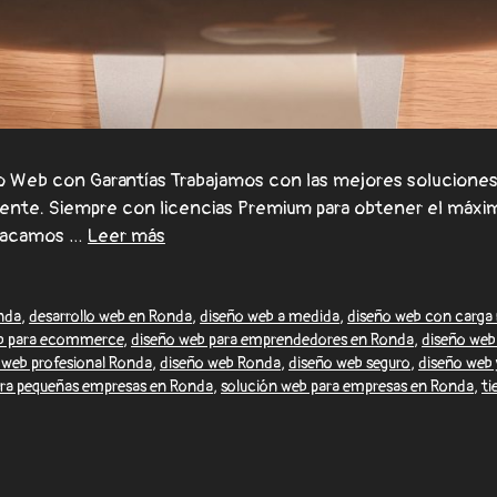
Web con Garantías Trabajamos con las mejores soluciones 
lmente. Siempre con licencias Premium para obtener el máxi
stacamos …
Leer más
onda
,
desarrollo web en Ronda
,
diseño web a medida
,
diseño web con carga 
b para ecommerce
,
diseño web para emprendedores en Ronda
,
diseño web
 web profesional Ronda
,
diseño web Ronda
,
diseño web seguro
,
diseño web 
ara pequeñas empresas en Ronda
,
solución web para empresas en Ronda
,
ti