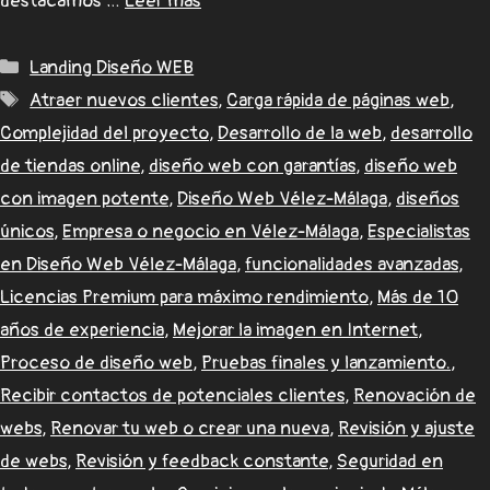
destacamos …
Leer más
Landing Diseño WEB
Atraer nuevos clientes
,
Carga rápida de páginas web
,
Complejidad del proyecto
,
Desarrollo de la web
,
desarrollo
de tiendas online
,
diseño web con garantías
,
diseño web
con imagen potente
,
Diseño Web Vélez-Málaga
,
diseños
únicos
,
Empresa o negocio en Vélez-Málaga
,
Especialistas
en Diseño Web Vélez-Málaga
,
funcionalidades avanzadas
,
Licencias Premium para máximo rendimiento
,
Más de 10
años de experiencia
,
Mejorar la imagen en Internet
,
Proceso de diseño web
,
Pruebas finales y lanzamiento.
,
Recibir contactos de potenciales clientes
,
Renovación de
webs
,
Renovar tu web o crear una nueva
,
Revisión y ajuste
de webs
,
Revisión y feedback constante
,
Seguridad en