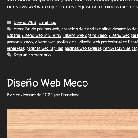
nuestras webs cumplen unos requisitos mínimos que d
Diseño WEB
,
Landings
creación de páginas web
,
creación de tiendas online
,
desarrollo de 
España
,
diseño web moderno
,
diseño web optimizado
,
diseño web pa
personalizado
,
diseño web profesional
,
diseño web profesional en Espa
empresas
,
páginas web rápidas
,
páginas web seguras
,
renovación de pág
Deja un comentario
Diseño Web Meco
6 de noviembre de 2023
por
Francisco