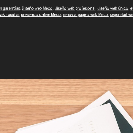
n garantías
,
Diseño web Meco
,
diseño web profesional
,
diseño web único
,
e
web rápidas
,
presencia online Meco
,
renovar página web Meco
,
seguridad w