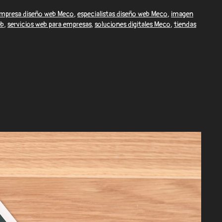
mpresa diseño web Meco
,
especialistas diseño web Meco
,
imagen
eb
,
servicios web para empresas
,
soluciones digitales Meco
,
tiendas