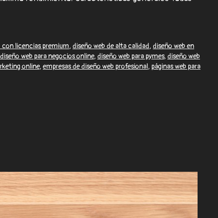
 con licencias premium
,
diseño web de alta calidad
,
diseño web en
diseño web para negocios online
,
diseño web para pymes
,
diseño web
rketing online
,
empresas de diseño web profesional
,
páginas web para