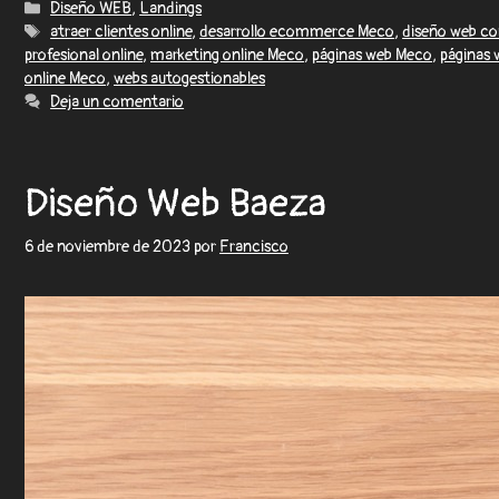
Diseño WEB
,
Landings
atraer clientes online
,
desarrollo ecommerce Meco
,
diseño web co
profesional online
,
marketing online Meco
,
páginas web Meco
,
páginas 
online Meco
,
webs autogestionables
Deja un comentario
Diseño Web Baeza
6 de noviembre de 2023
por
Francisco