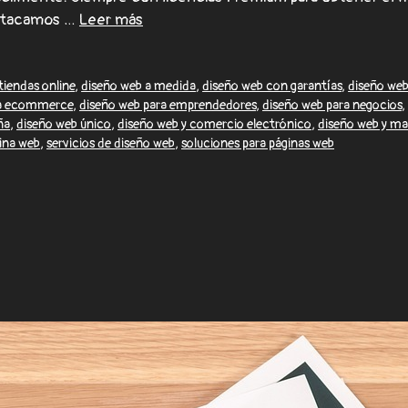
estacamos …
Leer más
tiendas online
,
diseño web a medida
,
diseño web con garantías
,
diseño web
ra ecommerce
,
diseño web para emprendedores
,
diseño web para negocios
,
ña
,
diseño web único
,
diseño web y comercio electrónico
,
diseño web y ma
ina web
,
servicios de diseño web
,
soluciones para páginas web