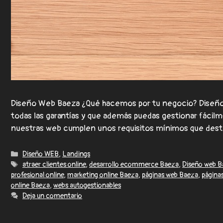
Diseño Web Baeza ¿Qué hacemos por tu negocio? Diseño 
todas las garantías y que además puedas gestionar fáci
nuestras web cumplen unos requisitos mínimos que de
Diseño WEB
,
Landings
atraer clientes online
,
desarrollo ecommerce Baeza
,
Diseño web B
profesional online
,
marketing online Baeza
,
páginas web Baeza
,
página
online Baeza
,
webs autogestionables
Deja un comentario