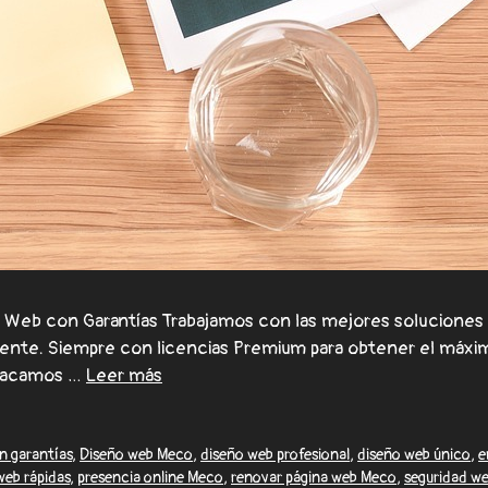
eb con Garantías Trabajamos con las mejores soluciones 
lmente. Siempre con licencias Premium para obtener el máxi
stacamos …
Leer más
n garantías
,
Diseño web Meco
,
diseño web profesional
,
diseño web único
,
e
web rápidas
,
presencia online Meco
,
renovar página web Meco
,
seguridad w