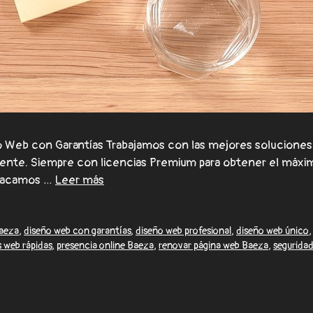
Web con Garantías Trabajamos con las mejores soluciones 
lmente. Siempre con licencias Premium para obtener el máxi
stacamos …
Leer más
aeza
,
diseño web con garantías
,
diseño web profesional
,
diseño web único
s web rápidas
,
presencia online Baeza
,
renovar página web Baeza
,
segurida