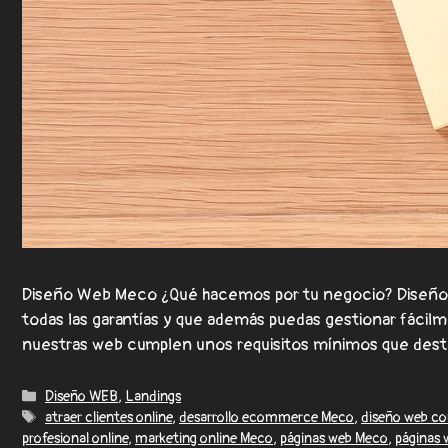
Diseño Web Meco ¿Qué hacemos por tu negocio? Diseño W
todas las garantías y que además puedas gestionar fáci
nuestras web cumplen unos requisitos mínimos que de
Diseño WEB
,
Landings
atraer clientes online
,
desarrollo ecommerce Meco
,
diseño web co
profesional online
,
marketing online Meco
,
páginas web Meco
,
páginas 