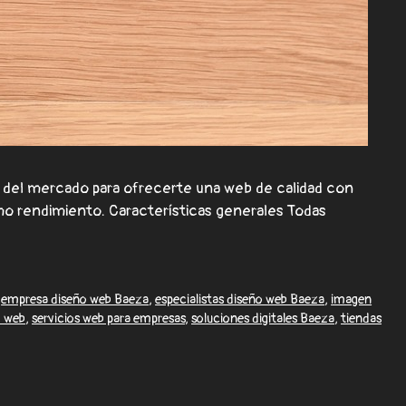
del mercado para ofrecerte una web de calidad con
mo rendimiento. Características generales Todas
,
empresa diseño web Baeza
,
especialistas diseño web Baeza
,
imagen
d web
,
servicios web para empresas
,
soluciones digitales Baeza
,
tiendas