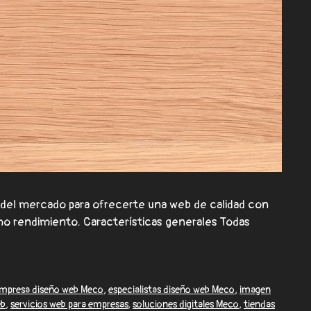
del mercado para ofrecerte una web de calidad con
mo rendimiento. Características generales Todas
mpresa diseño web Meco
,
especialistas diseño web Meco
,
imagen
eb
,
servicios web para empresas
,
soluciones digitales Meco
,
tiendas