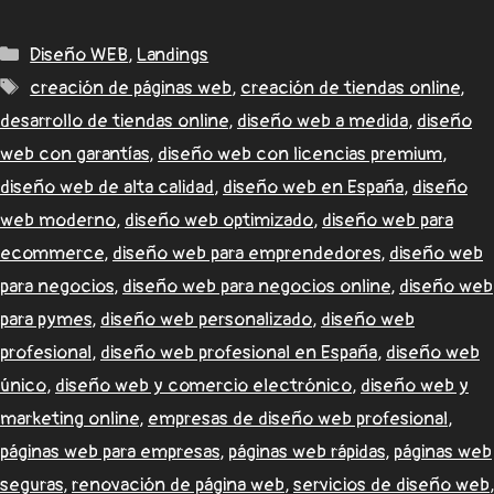
Diseño WEB
,
Landings
creación de páginas web
,
creación de tiendas online
,
desarrollo de tiendas online
,
diseño web a medida
,
diseño
web con garantías
,
diseño web con licencias premium
,
diseño web de alta calidad
,
diseño web en España
,
diseño
web moderno
,
diseño web optimizado
,
diseño web para
ecommerce
,
diseño web para emprendedores
,
diseño web
para negocios
,
diseño web para negocios online
,
diseño web
para pymes
,
diseño web personalizado
,
diseño web
profesional
,
diseño web profesional en España
,
diseño web
único
,
diseño web y comercio electrónico
,
diseño web y
marketing online
,
empresas de diseño web profesional
,
páginas web para empresas
,
páginas web rápidas
,
páginas web
seguras
,
renovación de página web
,
servicios de diseño web
,