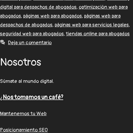
digital para despachos de abogados
,
optimización web para
abogados
,
páginas web para abogados
,
páginas web para
despachos de abogados
,
páginas web para servicios legales
,
seguridad web para abogados
,
tiendas online para abogados
Deja un comentario
Nosotros
Súmate al mundo digital.
¿
Nos tomamos un café?
Mantenemos tu Web
Posicionamiento SEO