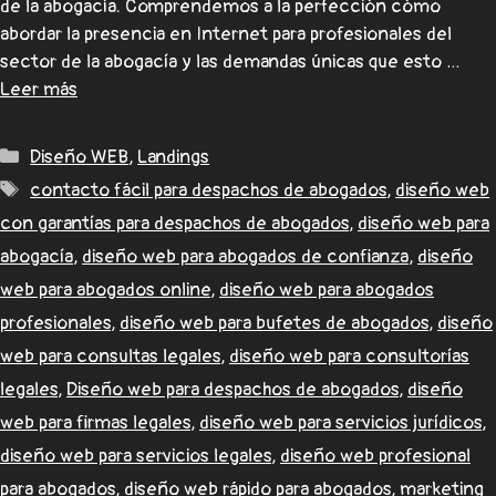
de la abogacía. Comprendemos a la perfección cómo
abordar la presencia en Internet para profesionales del
sector de la abogacía y las demandas únicas que esto …
Leer más
Diseño WEB
,
Landings
contacto fácil para despachos de abogados
,
diseño web
con garantías para despachos de abogados
,
diseño web para
abogacía
,
diseño web para abogados de confianza
,
diseño
web para abogados online
,
diseño web para abogados
profesionales
,
diseño web para bufetes de abogados
,
diseño
web para consultas legales
,
diseño web para consultorías
legales
,
Diseño web para despachos de abogados
,
diseño
web para firmas legales
,
diseño web para servicios jurídicos
,
diseño web para servicios legales
,
diseño web profesional
para abogados
,
diseño web rápido para abogados
,
marketing