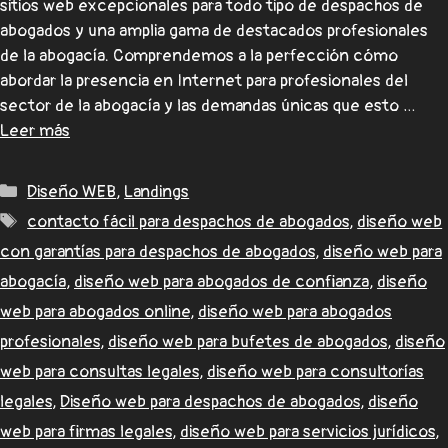
sitios web excepcionales para todo tipo de despachos de
abogados y una amplia gama de destacados profesionales
de la abogacía. Comprendemos a la perfección cómo
abordar la presencia en Internet para profesionales del
sector de la abogacía y las demandas únicas que esto …
Leer más
Diseño WEB
,
Landings
contacto fácil para despachos de abogados
,
diseño web
con garantías para despachos de abogados
,
diseño web para
abogacía
,
diseño web para abogados de confianza
,
diseño
web para abogados online
,
diseño web para abogados
profesionales
,
diseño web para bufetes de abogados
,
diseño
web para consultas legales
,
diseño web para consultorías
legales
,
Diseño web para despachos de abogados
,
diseño
web para firmas legales
,
diseño web para servicios jurídicos
,