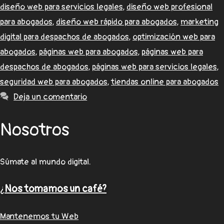
diseño web para servicios legales
,
diseño web profesional
para abogados
,
diseño web rápido para abogados
,
marketing
digital para despachos de abogados
,
optimización web para
abogados
,
páginas web para abogados
,
páginas web para
despachos de abogados
,
páginas web para servicios legales
,
seguridad web para abogados
,
tiendas online para abogados
Deja un comentario
Nosotros
Súmate al mundo digital.
¿
Nos tomamos un café?
Mantenemos tu Web