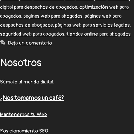
digital para despachos de abogados
,
optimización web para
abogados
,
páginas web para abogados
,
páginas web para
despachos de abogados
,
páginas web para servicios legales
,
seguridad web para abogados
,
tiendas online para abogados
Deja un comentario
Nosotros
Súmate al mundo digital.
¿
Nos tomamos un café?
Mantenemos tu Web
Posicionamiento SEO