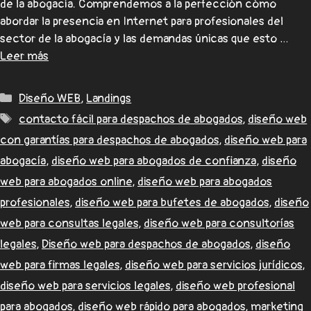
de la abogacía. Comprendemos a la perfección cómo
abordar la presencia en Internet para profesionales del
sector de la abogacía y las demandas únicas que esto …
Leer más
Diseño WEB
,
Landings
contacto fácil para despachos de abogados
,
diseño web
con garantías para despachos de abogados
,
diseño web para
abogacía
,
diseño web para abogados de confianza
,
diseño
web para abogados online
,
diseño web para abogados
profesionales
,
diseño web para bufetes de abogados
,
diseño
web para consultas legales
,
diseño web para consultorías
legales
,
Diseño web para despachos de abogados
,
diseño
web para firmas legales
,
diseño web para servicios jurídicos
,
diseño web para servicios legales
,
diseño web profesional
para abogados
,
diseño web rápido para abogados
,
marketing