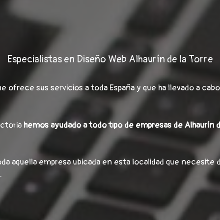
Especialistas en Diseño Web Alhaurín de la Torre
 ofrece sus servicios a toda España y que ha llevado a cab
ectoria
hemos ayudado a todo tipo de empresas de Alhaurín d
da aquella empresa ubicada en esta localidad que necesite 
.