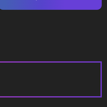
ng page que podemos tener lista en menos de una
esenciales para tomar un café y ver el proyecto
ntía de 30 días para resolver dudas o problemas que