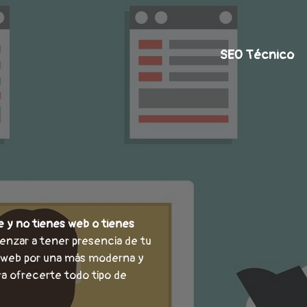
SEO Técnico
e y no tienes web o tienes
enzar a tener presencia de tu
l web por una más moderna y
ara ofrecerte todo tipo de