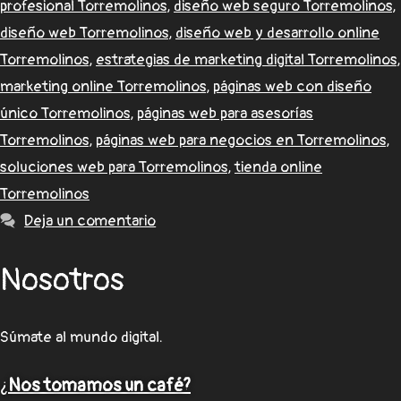
profesional Torremolinos
,
diseño web seguro Torremolinos
,
diseño web Torremolinos
,
diseño web y desarrollo online
Torremolinos
,
estrategias de marketing digital Torremolinos
,
marketing online Torremolinos
,
páginas web con diseño
único Torremolinos
,
páginas web para asesorías
Torremolinos
,
páginas web para negocios en Torremolinos
,
soluciones web para Torremolinos
,
tienda online
Torremolinos
Deja un comentario
Nosotros
Súmate al mundo digital.
¿
Nos tomamos un café?