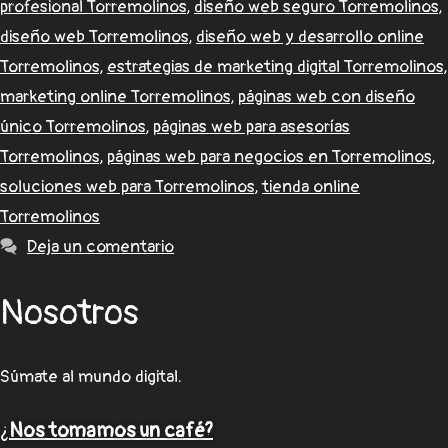
profesional Torremolinos
,
diseño web seguro Torremolinos
,
diseño web Torremolinos
,
diseño web y desarrollo online
Torremolinos
,
estrategias de marketing digital Torremolinos
,
marketing online Torremolinos
,
páginas web con diseño
único Torremolinos
,
páginas web para asesorías
Torremolinos
,
páginas web para negocios en Torremolinos
,
soluciones web para Torremolinos
,
tienda online
Torremolinos
Deja un comentario
Nosotros
Súmate al mundo digital.
¿
Nos tomamos un café?