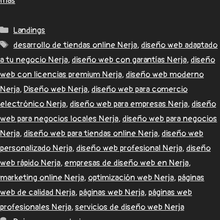
más
Landings
desarrollo de tiendas online Nerja
,
diseño web adaptado
a tu negocio Nerja
,
diseño web con garantías Nerja
,
diseño
web con licencias premium Nerja
,
diseño web moderno
Nerja
,
Diseño web Nerja
,
diseño web para comercio
electrónico Nerja
,
diseño web para empresas Nerja
,
diseño
web para negocios locales Nerja
,
diseño web para negocios
Nerja
,
diseño web para tiendas online Nerja
,
diseño web
personalizado Nerja
,
diseño web profesional Nerja
,
diseño
web rápido Nerja
,
empresas de diseño web en Nerja
,
marketing online Nerja
,
optimización web Nerja
,
páginas
web de calidad Nerja
,
páginas web Nerja
,
páginas web
profesionales Nerja
,
servicios de diseño web Nerja