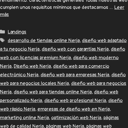
rendimiento. Características generales Todas nuestras web
cumplen unos requisitos mínimos que destacamos …
Leer
más
Landings
desarrollo de tiendas online Nerja
,
diseño web adaptado
a tu negocio Nerja
,
diseño web con garantías Nerja
,
diseño
web con licencias premium Nerja
,
diseño web moderno
Nerja
,
Diseño web Nerja
,
diseño web para comercio
electrónico Nerja
,
diseño web para empresas Nerja
,
diseño
web para negocios locales Nerja
,
diseño web para negocios
Nerja
,
diseño web para tiendas online Nerja
,
diseño web
personalizado Nerja
,
diseño web profesional Nerja
,
diseño
web rápido Nerja
,
empresas de diseño web en Nerja
,
marketing online Nerja
,
optimización web Nerja
,
páginas
web de calidad Nerja
,
páginas web Nerja
,
páginas web