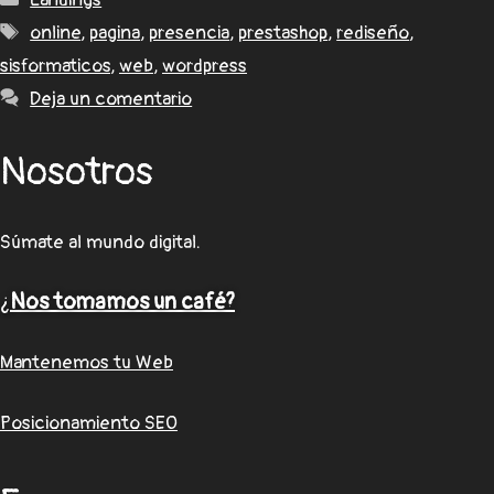
online
,
pagina
,
presencia
,
prestashop
,
rediseño
,
sisformaticos
,
web
,
wordpress
Deja un comentario
Nosotros
Súmate al mundo digital.
¿
Nos tomamos un café?
Mantenemos tu Web
Posicionamiento SEO