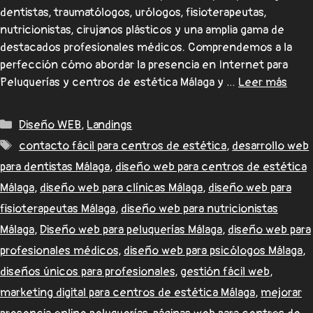
dentistas, traumatólogos, urólogos, fisioterapeutas,
nutricionistas, cirujanos plásticos y una amplia gama de
destacados profesionales médicos. Comprendemos a la
perfección cómo abordar la presencia en Internet para
Peluquerías y centros de estética Málaga y …
Leer más
Diseño WEB
,
Landings
contacto fácil para centros de estética
,
desarrollo web
para dentistas Málaga
,
diseño web para centros de estética
Málaga
,
diseño web para clínicas Málaga
,
diseño web para
fisioterapeutas Málaga
,
diseño web para nutricionistas
Málaga
,
Diseño web para peluquerías Málaga
,
diseño web para
profesionales médicos
,
diseño web para psicólogos Málaga
,
diseños únicos para profesionales
,
gestión fácil web
,
marketing digital para centros de estética Málaga
,
mejorar