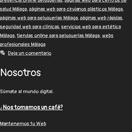
presencia online peluquerías
,
páginas web para centros de
salud Málaga
,
páginas web para cirujanos plásticos Málaga
,
páginas web para peluquerías Málaga
,
páginas web rápidas
,
seguridad web para clínicas
,
servicios web para estética
Málaga
,
tiendas online para peluquerías Málaga
,
webs
profesionales Málaga
Deja un comentario
Nosotros
Súmate al mundo digital.
¿
Nos tomamos un café?
Mantenemos tu Web