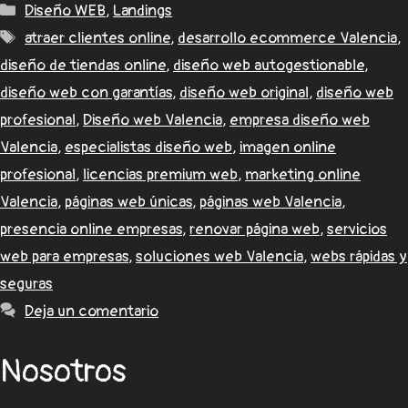
Diseño WEB
,
Landings
atraer clientes online
,
desarrollo ecommerce Valencia
,
diseño de tiendas online
,
diseño web autogestionable
,
diseño web con garantías
,
diseño web original
,
diseño web
profesional
,
Diseño web Valencia
,
empresa diseño web
Valencia
,
especialistas diseño web
,
imagen online
profesional
,
licencias premium web
,
marketing online
Valencia
,
páginas web únicas
,
páginas web Valencia
,
presencia online empresas
,
renovar página web
,
servicios
web para empresas
,
soluciones web Valencia
,
webs rápidas y
seguras
Deja un comentario
Nosotros