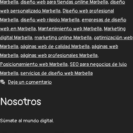
Marbella
,
diseño web para tiendas online Marbella
,
diseño
web personalizado Marbella
,
Diseño web profesional
Marbella
,
diseño web rápido Marbella
,
empresas de diseño
web en Marbella
,
Mantenimiento web Marbella
,
Marketing
digital Marbella
,
marketing online Marbella
,
optimización web
Marbella
,
páginas web de calidad Marbella
,
páginas web
Marbella
,
páginas web profesionales Marbella
,
Posicionamiento web Marbella
,
SEO para negocios de lujo
Marbella
,
servicios de diseño web Marbella
Deja un comentario
Nosotros
Súmate al mundo digital.