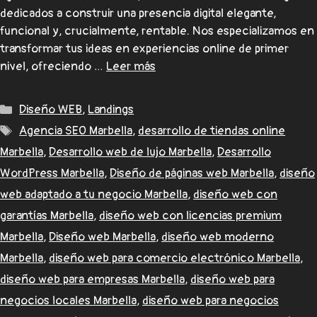
dedicados a construir una presencia digital elegante,
funcional y, crucialmente, rentable. Nos especializamos en
transformar tus ideas en experiencias online de primer
nivel, ofreciendo …
Leer más
Diseño WEB
,
Landings
Agencia SEO Marbella
,
desarrollo de tiendas online
Marbella
,
Desarrollo web de lujo Marbella
,
Desarrollo
WordPress Marbella
,
Diseño de páginas web Marbella
,
diseño
web adaptado a tu negocio Marbella
,
diseño web con
garantías Marbella
,
diseño web con licencias premium
Marbella
,
Diseño web Marbella
,
diseño web moderno
Marbella
,
diseño web para comercio electrónico Marbella
,
diseño web para empresas Marbella
,
diseño web para
negocios locales Marbella
,
diseño web para negocios