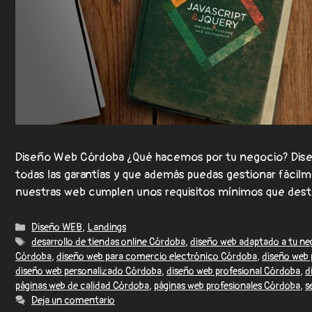
Diseño Web Córdoba ¿Qué hacemos por tu negocio? Diseñ
todas las garantías y que además puedas gestionar fáci
nuestras web cumplen unos requisitos mínimos que de
Diseño WEB
,
Landings
desarrollo de tiendas online Córdoba
,
diseño web adaptado a tu n
Córdoba
,
diseño web para comercio electrónico Córdoba
,
diseño web
diseño web personalizado Córdoba
,
diseño web profesional Córdoba
,
d
páginas web de calidad Córdoba
,
páginas web profesionales Córdoba
,
s
Deja un comentario