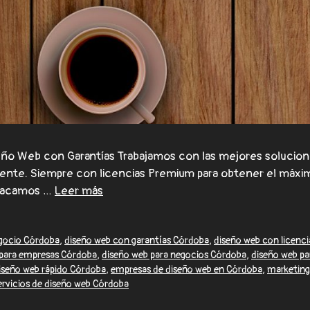
o Web con Garantías Trabajamos con las mejores solucione
lmente. Siempre con licencias Premium para obtener el máxi
stacamos …
Leer más
egocio Córdoba
,
diseño web con garantías Córdoba
,
diseño web con licenc
 para empresas Córdoba
,
diseño web para negocios Córdoba
,
diseño web pa
iseño web rápido Córdoba
,
empresas de diseño web en Córdoba
,
marketing
ervicios de diseño web Córdoba