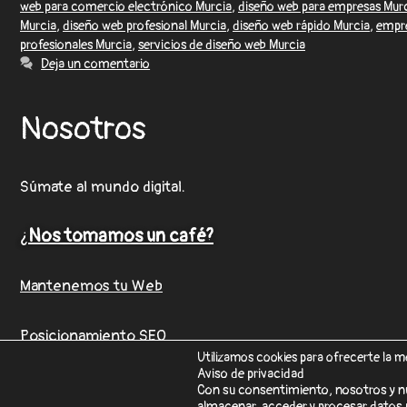
web para comercio electrónico Murcia
,
diseño web para empresas Mur
Murcia
,
diseño web profesional Murcia
,
diseño web rápido Murcia
,
empre
profesionales Murcia
,
servicios de diseño web Murcia
Deja un comentario
Nosotros
Súmate al mundo digital.
¿
Nos tomamos un café?
Mantenemos tu Web
Posicionamiento SEO
Utilizamos cookies para ofrecerte la m
Aviso de privacidad
Con su consentimiento, nosotros y n
almacenar, acceder y procesar datos p