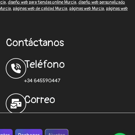
cia
,
diseño web para tiendas online Murcia
,
diseño web personalizado
Murcia
,
páginas web de calidad Murcia
,
páginas web Murcia
,
páginas web
Contáctanos
Teléfono
+34 645590447
Correo
desarrolloweb@sisformaticos.com