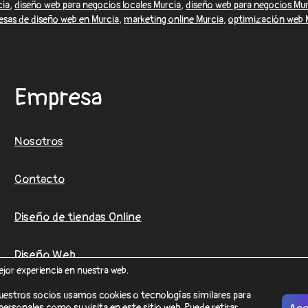
cia
,
diseño web para negocios locales Murcia
,
diseño web para negocios Mur
sas de diseño web en Murcia
,
marketing online Murcia
,
optimización web 
Empresa
Nosotros
Contacto
Diseño de tiendas Online
Diseño Web
ejor experiencia en nuestra web.
uestros socios usamos cookies o tecnologías similares para
ersonales como su visita en este sitio web. Puede retirar