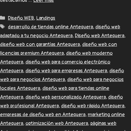
destacamos …
Leer más
Diseño WEB
,
Landings
desarrollo de tiendas online Antequera
,
diseño web
adaptado a tu negocio Antequera
,
Diseño web Antequera
,
diseño web con garantías Antequera
,
diseño web con
licencias premium Antequera
,
diseño web moderno
Antequera
,
diseño web para comercio electrónico
Antequera
,
diseño web para empresas Antequera
,
diseño
web para negocios Antequera
,
diseño web para negocios
locales Antequera
,
diseño web para tiendas online
Antequera
,
diseño web personalizado Antequera
,
diseño
web profesional Antequera
,
diseño web rápido Antequera
,
empresas de diseño web en Antequera
,
marketing online
Antequera
,
optimización web Antequera
,
páginas web