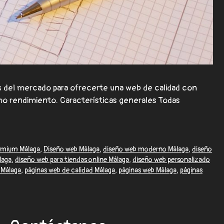
 del mercado para ofrecerte una web de calidad con
mo rendimiento. Características generales Todas
remium Málaga
,
Diseño web Málaga
,
diseño web moderno Málaga
,
diseño
laga
,
diseño web para tiendas online Málaga
,
diseño web personalizado
 Málaga
,
páginas web de calidad Málaga
,
páginas web Málaga
,
páginas