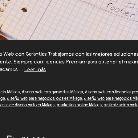
 Web con Garantías Trabajamos con las mejores soluciones
lmente. Siempre con licencias Premium para obtener el máxi
stacamos …
Leer más
cio Málaga
,
diseño web con garantías Málaga
,
diseño web con licencias p
aga
,
diseño web para negocios locales Málaga
,
diseño web para negocios Má
esas de diseño web en Málaga
,
marketing online Málaga
,
optimización web