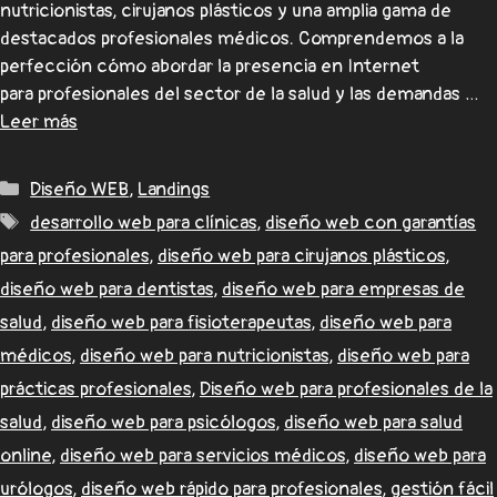
nutricionistas, cirujanos plásticos y una amplia gama de
destacados profesionales médicos. Comprendemos a la
perfección cómo abordar la presencia en Internet
para profesionales del sector de la salud y las demandas …
Leer más
Diseño WEB
,
Landings
desarrollo web para clínicas
,
diseño web con garantías
para profesionales
,
diseño web para cirujanos plásticos
,
diseño web para dentistas
,
diseño web para empresas de
salud
,
diseño web para fisioterapeutas
,
diseño web para
médicos
,
diseño web para nutricionistas
,
diseño web para
prácticas profesionales
,
Diseño web para profesionales de la
salud
,
diseño web para psicólogos
,
diseño web para salud
online
,
diseño web para servicios médicos
,
diseño web para
urólogos
,
diseño web rápido para profesionales
,
gestión fácil